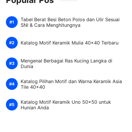
Tabel Berat Besi Beton Polos dan Ulir Sesuai
SNI & Cara Menghitungnya
Katalog Motif Keramik Mulia 40×40 Terbaru
Mengenal Berbagai Ras Kucing Langka di
Dunia
Katalog Pilihan Motif dan Warna Keramik Asia
Tile 40×40
Katalog Motif Keramik Uno 50×50 untuk
Hunian Anda