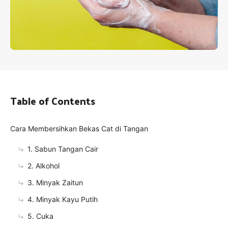
Table of Contents
Cara Membersihkan Bekas Cat di Tangan
1. Sabun Tangan Cair
2. Alkohol
3. Minyak Zaitun
4. Minyak Kayu Putih
5. Cuka