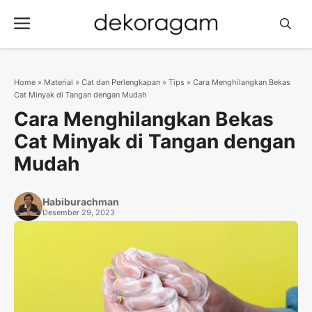
Langsung
Menu
ke
isi
Home
»
Material
»
Cat dan Perlengkapan
»
Tips
»
Cara Menghilangkan Bekas
Cat Minyak di Tangan dengan Mudah
Cara Menghilangkan Bekas
Cat Minyak di Tangan dengan
Mudah
Habiburachman
Desember 29, 2023