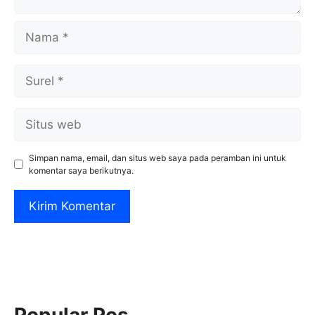
Nama
Surel
Situs
web
Simpan nama, email, dan situs web saya pada peramban ini untuk
komentar saya berikutnya.
Popular Pos