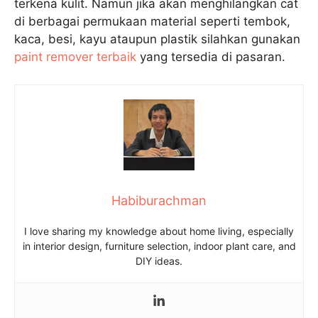
terkena kulit. Namun jika akan menghilangkan cat
di berbagai permukaan material seperti tembok,
kaca, besi, kayu ataupun plastik silahkan gunakan
paint remover terbaik
yang tersedia di pasaran.
Habiburachman
I love sharing my knowledge about home living, especially
in interior design, furniture selection, indoor plant care, and
DIY ideas.