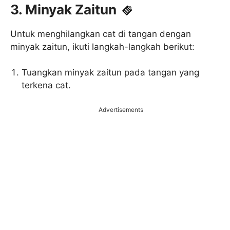
3. Minyak Zaitun
Untuk menghilangkan cat di tangan dengan
minyak zaitun, ikuti langkah-langkah berikut:
Tuangkan minyak zaitun pada tangan yang
terkena cat.
Advertisements