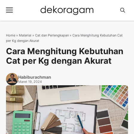
Langsung
Menu
ke
isi
Home
»
Material
»
Cat dan Perlengkapan
»
Cara Menghitung Kebutuhan Cat
per Kg dengan Akurat
Cara Menghitung Kebutuhan
Cat per Kg dengan Akurat
Habiburachman
Maret 19, 2024