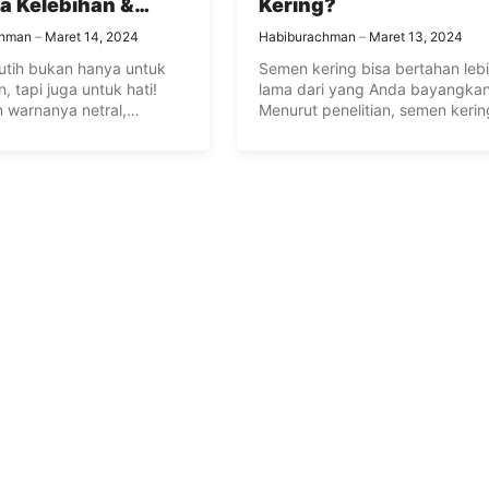
a Kelebihan &
Kering?
angan
chman
Maret 14, 2024
Habiburachman
Maret 13, 2024
tih bukan hanya untuk
Semen kering bisa bertahan leb
 tapi juga untuk hati!
lama dari yang Anda bayangkan
 warnanya netral,
Menurut penelitian, semen kerin
a luar ...
dapat ...