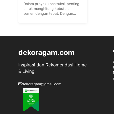
Dalam proyek konstruksi, penting
untuk menghitung kebutuhan
semen dengan tepat. Dengan
langkah-langkah yang benar, Anda
...
dekoragam.com
Inspirasi dan Rekomendasi Home
& Living
dekoragam@gmail.com