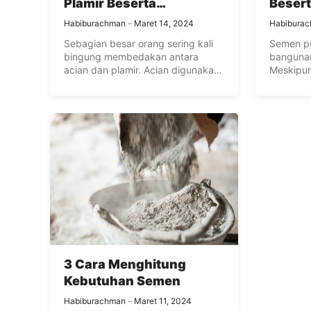
Plamir Beserta
Besert
Fungsinya
Kekur
Habiburachman
Maret 14, 2024
Habibura
Sebagian besar orang sering kali
Semen pu
bingung membedakan antara
bangunan,
acian dan plamir. Acian digunakan
Meskipun
untuk meratakan ...
manfaatny
3 Cara Menghitung
Kebutuhan Semen
Habiburachman
Maret 11, 2024