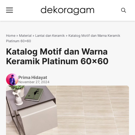
Langsung
Menu
ke
isi
Home
»
Material
»
Lantai dan Keramik
»
Katalog Motif dan Warna Keramik
Platinum 60×60
Katalog Motif dan Warna
Keramik Platinum 60×60
Prima Hidayat
November 27, 2024