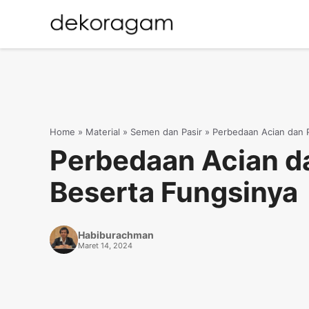
Langsung
ke
isi
Home
»
Material
»
Semen dan Pasir
»
Perbedaan Acian dan P
Perbedaan Acian d
Beserta Fungsinya
Habiburachman
Maret 14, 2024