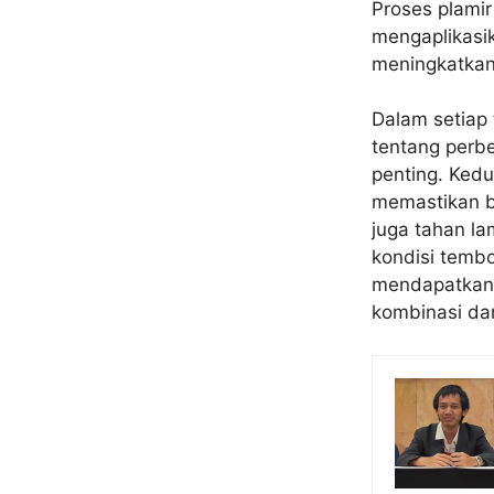
Proses plami
mengaplikasi
meningkatkan
Dalam setiap
tentang perbe
penting. Ked
memastikan b
juga tahan la
kondisi tembo
mendapatkan h
kombinasi dar