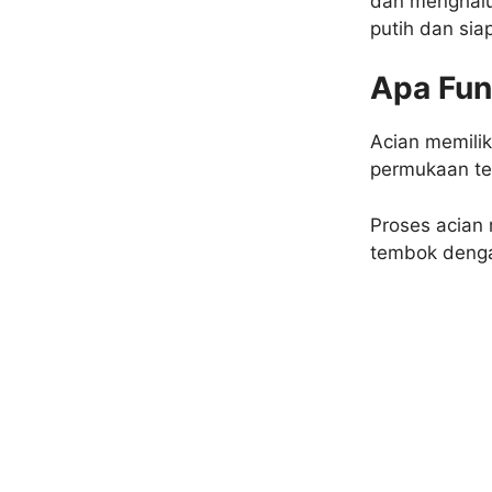
dan menghalu
putih dan sia
Apa Fun
Acian memili
permukaan t
Proses acian
tembok denga