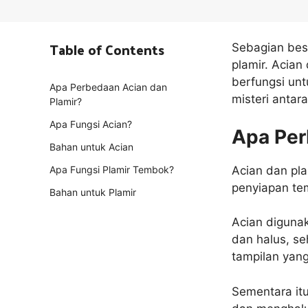
Table of Contents
Sebagian bes
plamir. Acia
berfungsi unt
Apa Perbedaan Acian dan
misteri antara
Plamir?
Apa Fungsi Acian?
Apa Per
Bahan untuk Acian
Acian dan pl
Apa Fungsi Plamir Tembok?
penyiapan te
Bahan untuk Plamir
Acian diguna
dan halus, s
tampilan yan
Sementara itu