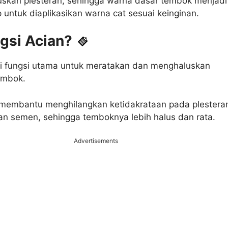
skan plesteran, sehingga warna dasar tembok menjadi
p untuk diaplikasikan warna cat sesuai keinginan.
gsi Acian?
ki fungsi utama untuk meratakan dan menghaluskan
embok.
 membantu menghilangkan ketidakrataan pada plestera
n semen, sehingga temboknya lebih halus dan rata.
Advertisements