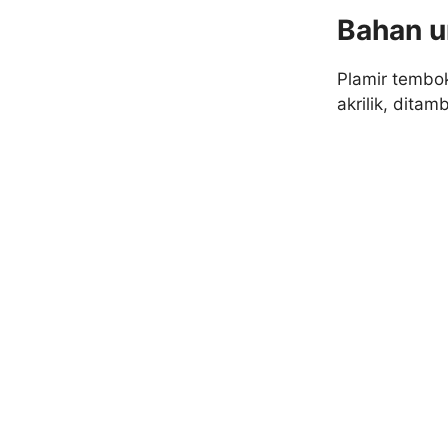
Bahan u
Plamir tembo
akrilik, dita