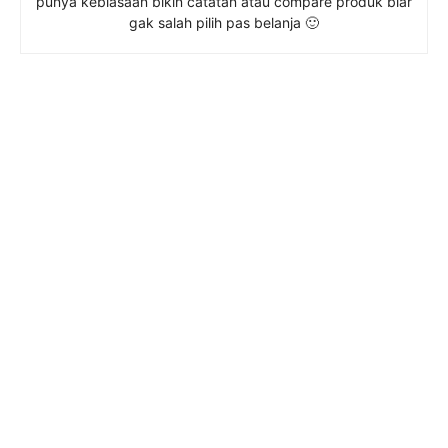
punya kebiasaan bikin catatan atau compare produk biar
gak salah pilih pas belanja 🙂