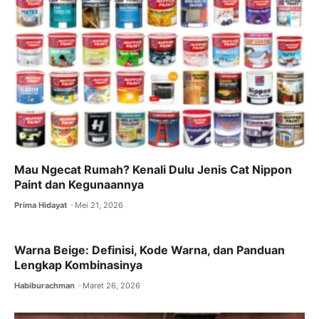
o
o
o
n
k
Mau Ngecat Rumah? Kenali Dulu Jenis Cat Nippon
Paint dan Kegunaannya
Prima Hidayat
Mei 21, 2026
Warna Beige: Definisi, Kode Warna, dan Panduan
Lengkap Kombinasinya
Habiburachman
Maret 26, 2026