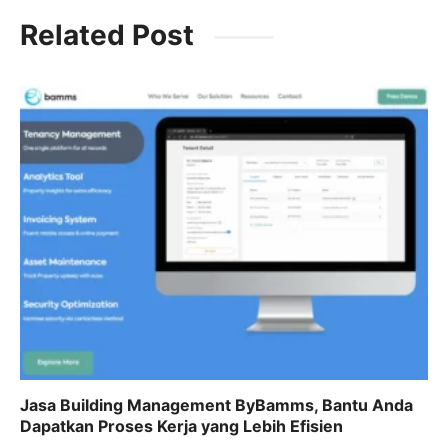
c
st
ai
ar
k
Related Post
e
o
l
e
b
d
o
o
o
n
k
Jasa Building Management ByBamms, Bantu Anda
Dapatkan Proses Kerja yang Lebih Efisien