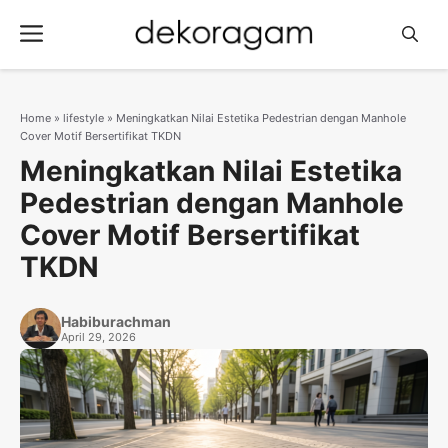
Langsung
Menu
ke
isi
Home
»
lifestyle
»
Meningkatkan Nilai Estetika Pedestrian dengan Manhole
Cover Motif Bersertifikat TKDN
Meningkatkan Nilai Estetika
Pedestrian dengan Manhole
Cover Motif Bersertifikat
TKDN
Habiburachman
April 29, 2026